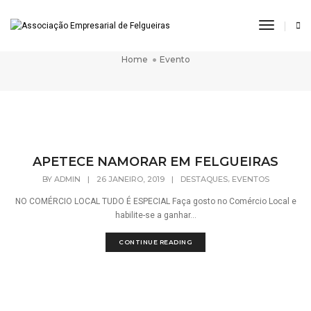
Toggle
Evento
Navigat
Home
Evento
APETECE NAMORAR EM FELGUEIRAS
,
BY
ADMIN
|
26 JANEIRO, 2019
|
DESTAQUES
EVENTOS
NO COMÉRCIO LOCAL TUDO É ESPECIAL Faça gosto no Comércio Local e
habilite-se a ganhar...
CONTINUE READING