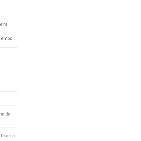
a
eira
 Lemos
ha da
 Ribeiro