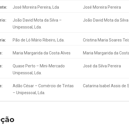
nte:
José Moreira Pereira, Lda
José Moreira Pereira
rio:
João David Mota da Silva –
João David Mota da Silva
Unipessoal, Lda.
ria:
Pão de Ló Mário Ribeiro, Lda.
Cristina Maria Soares Tei
e:
Maria Margarida da Costa Alves
Maria Margarida da Cost
e:
Quase Perto – Mini-Mercado
José da Silva Pereira
Unipessoal, Lda.
e:
Adão César – Comércio de Tintas
Catarina Isabel Assis de
– Unipessoal, Lda.
eção