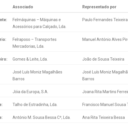
Associado
Representado por
nte:
Felmáquinas – Máquinas e
Paulo Fernandes Teixeira
Acessórios para Calçado, Lda.
rio:
Felraposo – Transportes
Manuel António Alves Pir
Mercadorias, Lda.
iro:
Gomes & Leite, Lda.
João de Sousa Teixeira
José Luís Moniz Magalhães
José Luís Moniz Magalhã
Barros
Barros
Jóia da Europa, S.A.
Joana Rita Martins Ferrei
e:
Talho de Estradinha, Lda.
Francisco Manuel Sousa T
e:
António M. Sousa Bessa Cª, Lda.
Ana Rita Teixeira Bessa