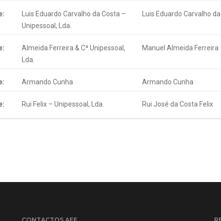
e:
Luis Eduardo Carvalho da Costa –
Luis Eduardo Carvalho da
Unipessoal, Lda.
e:
Almeida Ferreira & Cª Unipessoal,
Manuel Almeida Ferreira
Lda.
e:
Armando Cunha
Armando Cunha
e:
Rui Felix – Unipessoal, Lda.
Rui José da Costa Felix
CONTACTOS AEF
R