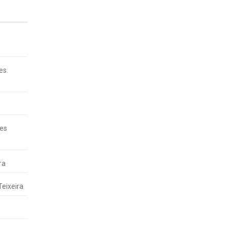
es
es
ra
eixeira