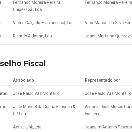
e:
Fernando Moreira Pereira,
Fernando Moreira Pereir
Unipessoal, Lda.
e:
Victus Calçado – Unipessoal, Lda.
Vitor Manuel da Silva Ferr
e:
Ricardo & Joana, Lda.
Joana Martinha Queiroz
selho Fiscal
Associado
Representado por
nte:
José Paulo Vaz Monteiro
José Paulo Vaz Monteiro
rio:
José Manuel da Cunha Fonseca &
António José Morais Cun
C.ª Lda
Fonseca
Active Link, Lda.
Joaquim Antonio Peixoto