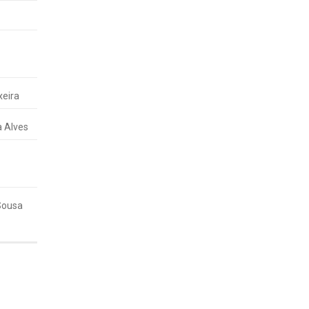
xeira
a Alves
 Sousa