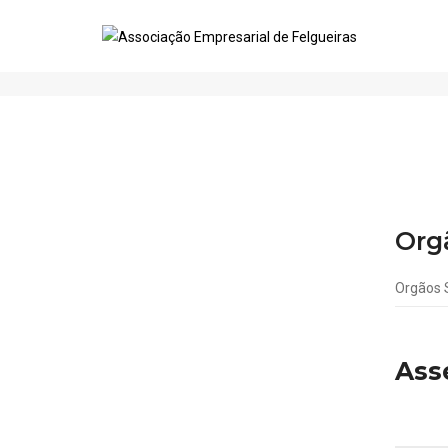
Orgãos Sociais
Org
Orgãos 
Ass