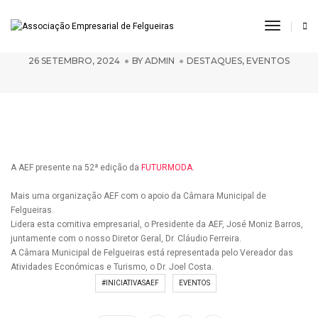
Toggle
AEF na Futurmoda’24
Navigat
26 SETEMBRO, 2024
BY
ADMIN
DESTAQUES
,
EVENTOS
A AEF presente na 52ª edição da
FUTURMODA
.
Mais uma organização AEF com o apoio da Câmara Municipal de
Felgueiras.
Lidera esta comitiva empresarial, o Presidente da AEF, José Moniz Barros,
juntamente com o nosso Diretor Geral, Dr. Cláudio Ferreira.
A Câmara Municipal de Felgueiras está representada pelo Vereador das
Atividades Económicas e Turismo, o Dr. Joel Costa.
#INICIATIVASAEF
EVENTOS